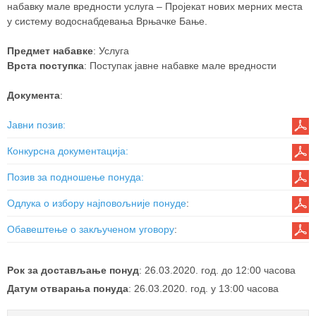
набавку мале вредности услуга – Пројекат нових мерних места
у систему водоснабдевања Врњачке Бање.
Предмет набавке
: Услуга
Врста поступка
: Поступак јавне набавке мале вредности
Документа
:
Јавни позив
:
Конкурсна документација
:
Позив за подношење понуда
:
Одлука о избору најповољније понуде
:
Обавештење о закљученом уговору
:
Рок за достављање понуд
: 26.03.2020. год. до 12:00 часова
Датум отварања понуда
: 26.03.2020. год. у 13:00 часова