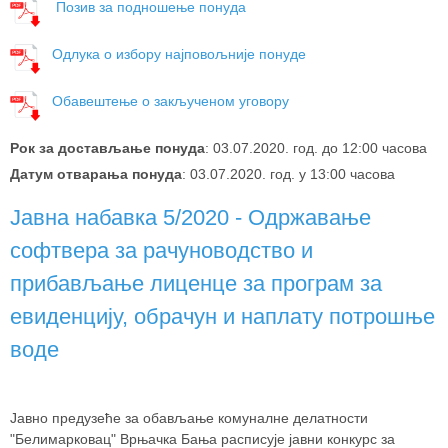
Позив за подношење понуда
Одлука о избору најповољније понуде
Обавештење о закљученом уговору
Рок за достављање понуда
: 03.07.2020. год. до 12:00 часова
Датум отварања понуда
: 03.07.2020. год. у 13:00 часова
Јавна набавка 5/2020 - Одржавање
софтвера за рачуноводство и
прибављање лиценце за програм за
евиденцију, обрачун и наплату потрошње
воде
Јавно предузеће за обављање комуналне делатности
"Белимарковац" Врњачка Бања расписује јавни конкурс за