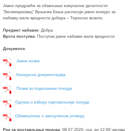
Јавно предузеће за обављање комуналне делатности
"Белимарковац" Врњачка Бања расписује јавни конкурс за
набавку мале вредности добара – Теренско возило.
Предмет набавке
: Добра
Врста поступка
: Поступак јавне набавке мале вредности
Документа
:
Јавни позив
Конкурсна документација
Позив за подношење понуда
Одлука о избору најповољније понуде
Обавештење о закљученом уговору
Рок за достављање понуда
: 08.07.2020. год. до 12:00 часова