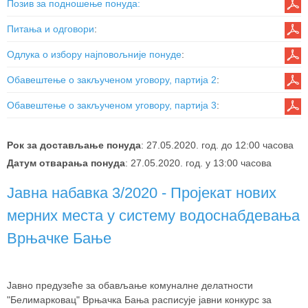
Позив за подношење понуда
:
Питања и одговори
:
Одлука о избору најповољније понуде
:
Обавештење о закљученом уговору, партија 2
:
Обавештење о закљученом уговору, партија 3
:
Рок за достављање понуда
: 27.05.2020. год. до 12:00 часова
Датум отварања понуда
: 27.05.2020. год. у 13:00 часова
Јавна набавка 3/2020 - Пројекат нових
мерних места у систему водоснабдевања
Врњачке Бање
Јавно предузеће за обављање комуналне делатности
"Белимарковац" Врњачка Бања расписује јавни конкурс за