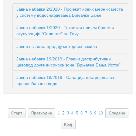
Јавна набавка 2/2020 - Пројекат нових мерних места
у систему водоснабдевања Врњачке Бање
Јавна набавка 1/2020 - Технички пријем бране и
акулулације "Селиште" на Гочу
Јавни оглас за продају моторних возила
Јавна набавка 19/2019 - Главни дистрибутивни
цевовод друге висинске зоне "Врњачка Бања Исток"
Јавна набавка 18/2019 - Санација постројења за
пречишћавање воде
Старт
Претходна
1
2
3
4
5
6
7
8
9
10
Следећа
Крај