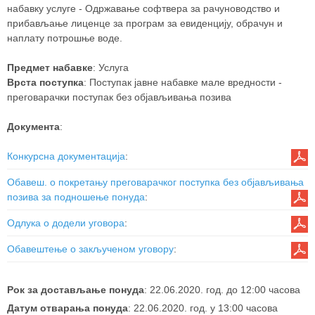
набавку услуге - Одржавање софтвера за рачуноводство и
прибављање лиценце за програм за евиденцију, обрачун и
наплату потрошње воде.
Предмет набавке
: Услуга
Врста поступка
: Поступак јавне набавке мале вредности -
преговарачки поступак без објављивања позива
Документа
:
Конкурсна документација
:
Обавеш. о покретању преговарачког поступка без објављивања
позива за подношење понуда
:
Одлука о додели уговора
:
Обавештење о закљученом уговору
:
Рок за достављање понуда
: 22.06.2020. год. до 12:00 часова
Датум отварања понуда
: 22.06.2020. год. у 13:00 часова