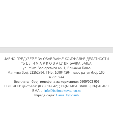
ЈАВНО ПРЕДУЗЕЋЕ ЗА ОБАВЉАЊЕ КОМУНАЛНЕ ДЕЛАТНОСТИ
"Б Е Л И М А Р К О В А Ц" ВРЊАЧКА БАЊА
ул. Жике Ваљаревића бр. 1, Врњачка Бања
Матични број: 21252794, ПИБ: 109844264, жиро рачун број: 160-
463218-44
Бесплатан број телефона за кориснике: 0800/003-006
ТЕЛEФОН: централа: (036)611-042; (036)611-051; ФАКС (036)616-070,
EMAIL:
info@belimarkovac.co.rs
Израда сајта:
Саша Ђуровић