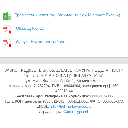
Тромесечни извештај, (документа су у Microsoft Excel-у)
Образац број 12
Одлука Надзорног одбора
ЈАВНО ПРЕДУЗЕЋЕ ЗА ОБАВЉАЊЕ КОМУНАЛНЕ ДЕЛАТНОСТИ
"Б Е Л И М А Р К О В А Ц" ВРЊАЧКА БАЊА
ул. Жике Ваљаревића бр. 1, Врњачка Бања
Матични број: 21252794, ПИБ: 109844264, жиро рачун број: 160-
463218-44
Бесплатан број телефона за кориснике: 0800/003-006
ТЕЛEФОН: централа: (036)611-042; (036)611-051; ФАКС (036)616-070,
EMAIL:
info@belimarkovac.co.rs
Израда сајта:
Саша Ђуровић