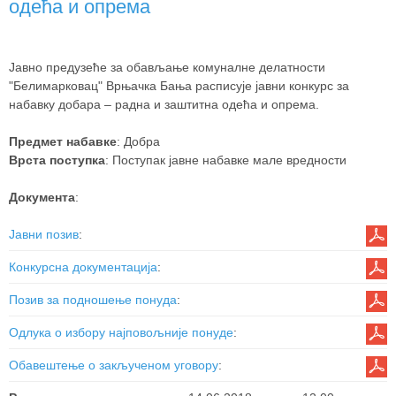
одећа и опрема
Јавно предузеће за обављање комуналне делатности
"Белимарковац" Врњачка Бања расписује јавни конкурс за
набавку добара – радна и заштитна одећа и опрема.
Предмет набавке
: Добра
Врста поступка
: Поступак јавне набавке мале вредности
Документа
:
Јавни позив
:
Конкурсна документација
:
Позив за подношење понуда
:
Одлука о избору најповољније понуде
:
Обавештење о закљученом уговору
: